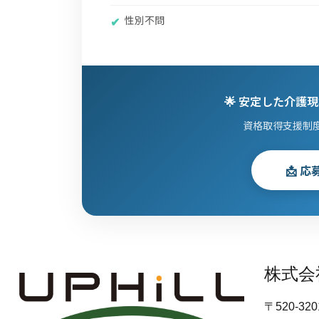
✔
性別不問
🌟 安定した介
資格取得支援制
📩 
株式会
〒520-3